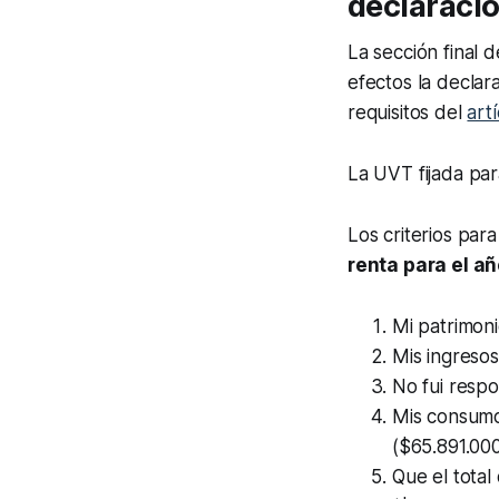
declaració
La sección final 
efectos la declar
requisitos del
art
La UVT fijada par
Los criterios par
renta para el a
Mi patrimon
Mis ingresos
No fui respo
Mis consumo
($65.891.000
Que el tota