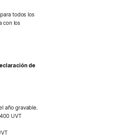
 para todos los
a con los
eclaración de
el año gravable.
1.400 UVT
 UVT