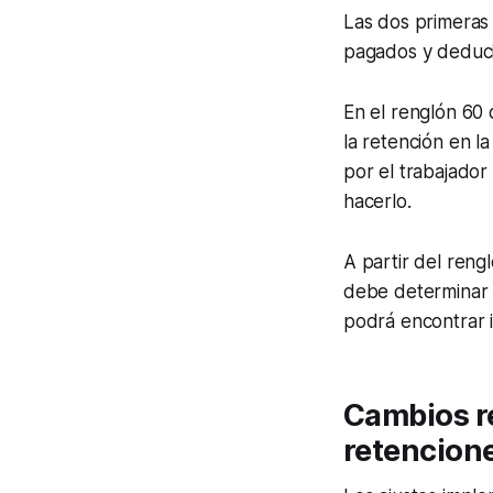
Las dos primeras 
pagados y deduci
En el renglón 60 
la retención en l
por el trabajador
hacerlo.
A partir del reng
debe determinar s
podrá encontrar i
Cambios re
retencion