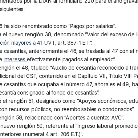
ementados por la DIAN al formulario 220 para el año grav
siguientes:
6 ha sido renombrado como “Pagos por salarios”.
a el nuevo renglón 38, denominado “Valor del exceso de 
ación mayores a 41 UVT
, art. 387-1 E.T.”.
e cesantías, anteriormente el 46, se traslada al 47 con el 
e
intereses
efectivamente pagados al empleado”.
englón el 48, titulado “Auxilio de cesantía reconocido a tr
icional del CST, contenido en el Capítulo VII, Título VIII P
e cesantías que ocupaba el número 47, ahora es el 49, baj
cesantía consignado al fondo de cesantías”.
e el renglón 51, designado como “Apoyos económicos, edu
 con recursos públicos, no reembolsables o condonados”.
englón 58, relacionado con “Aportes a cuentas AVC”.
nuevo renglón 59, referente al “Ingreso laboral promedio 
nteriores (numeral 4 art. 206 E.T.)”.