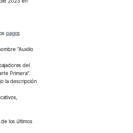
able 2023 en
los
pagos
nombre “Auxilio
abajadores del
arte Primera”.
o la descripción
cativos,
de los últimos