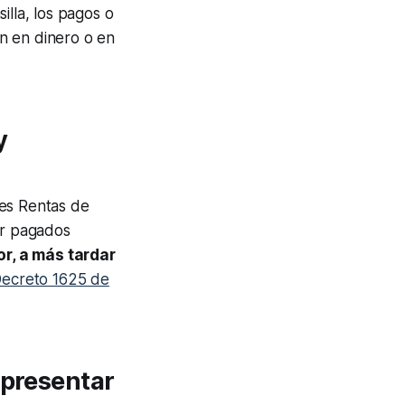
silla, los pagos o
n en dinero o en
y
nes Rentas de
or pagados
r, a más tardar
l Decreto 1625 de
 presentar