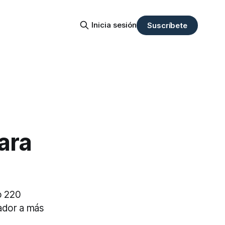
Inicia sesión
Suscríbete
ara
o 220
jador a más