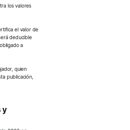
ra los valores
tifica el valor de
 será deducible
 obligado a
jador, quien
ta publicación,
 y