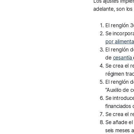
Los ajustes impl
adelante, son los 
El renglón 3
Se incorpor
por aliment
El renglón d
de
cesantía
Se crea el r
régimen trad
El renglón d
“Auxilio de 
Se introduc
financiados
Se crea el r
Se añade el 
seis meses a