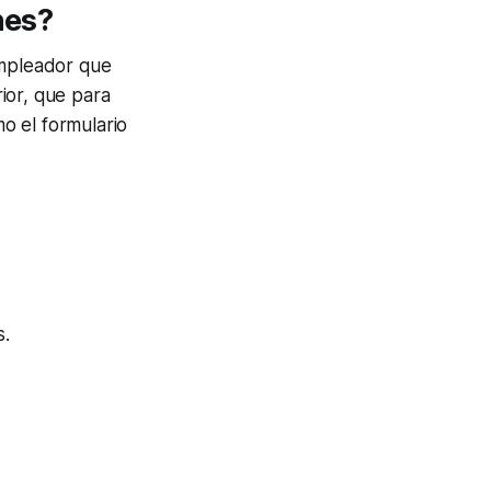
nes?
empleador que
rior, que para
o el formulario
s.