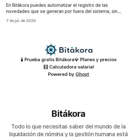
En Bitákora puedes automatizar el registro de las
novedades que se generan por fuera del sistema, sin
depender de procesos manuales que le quitan tiempo a tu
7 de jul. de 2026
equipo de nómina. 🚀 Existen dos grandes fuentes de estas
novedades externas: * 👆 Relojes biométricos: capturan las
marcaciones de entrada y salida de tus trabajadores,
🧪 Prueba gratis Bitákora
💎 Planes y precios
🧮 Calculadora salarial
Powered by
Ghost
Bitákora
Todo lo que necesitas saber del mundo de la
liquidación de nómina y la gestión humana está