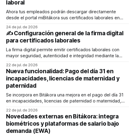
laboral
Ahora tus empleados podrán descargar directamente
desde el portal miBitákora sus certificados laborales en
formato PDF con firma digital, permitiendo que cualquier
24 de jul. de 2026
persona pueda verificar fácilmente su autenticidad y
✍️ Configuración general de la firma digital
validez. El liquidador también podrá generarlos desde el
para certificados laborales
Administrador de empleados y enviarlos al correo
electrónico de los empleados. En este
La firma digital permite emitir certificados laborales con
mayor seguridad, autenticidad e integridad mediante la
integración de Bitákora con un proveedor autorizado. A
22 de jul. de 2026
través de esta configuración podrás definir quién firma los
Nueva funcionalidad: Pago del día 31 en
documentos, cómo se mostrará la firma y qué elementos
incapacidades, licencias de maternidad y
adicionales, como la estampa cronológica y el código QR,
paternidad
Se incorpora en Bitákora una mejora en el pago del día 31
en incapacidades, licencias de paternidad o maternidad,
aplicable a nóminas configuradas como comerciales (30
22 de jul. de 2026
días) o con jornada laboral de 360 días. 💡Cuando una
Novedades externas en Bitákora: integra
incapacidad, licencia de paternidad o maternidad cubre el
biométricos y plataformas de salario bajo
día 31, este se pagará en
demanda (EWA)