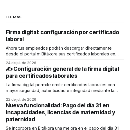
LEE MÁS
Firma digital: configuración por certificado
laboral
Ahora tus empleados podrán descargar directamente
desde el portal miBitákora sus certificados laborales en
formato PDF con firma digital, permitiendo que cualquier
24 de jul. de 2026
persona pueda verificar fácilmente su autenticidad y
✍️ Configuración general de la firma digital
validez. El liquidador también podrá generarlos desde el
para certificados laborales
Administrador de empleados y enviarlos al correo
electrónico de los empleados. En este
La firma digital permite emitir certificados laborales con
mayor seguridad, autenticidad e integridad mediante la
integración de Bitákora con un proveedor autorizado. A
22 de jul. de 2026
través de esta configuración podrás definir quién firma los
Nueva funcionalidad: Pago del día 31 en
documentos, cómo se mostrará la firma y qué elementos
incapacidades, licencias de maternidad y
adicionales, como la estampa cronológica y el código QR,
paternidad
Se incorpora en Bitákora una mejora en el pago del día 31