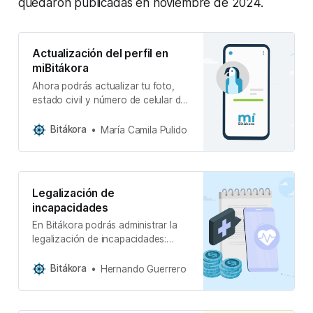
quedaron publicadas en noviembre de 2024.
Actualización del perfil en
miBitákora
Ahora podrás actualizar tu foto,
estado civil y número de celular de
forma sencilla desde el portal web
o la app de miBitákora.
Bitákora
María Camila Pulido
Legalización de
incapacidades
En Bitákora podrás administrar la
legalización de incapacidades:
registrar, gestionar pagos y
controlar saldos pendientes.
Bitákora
Hernando Guerrero