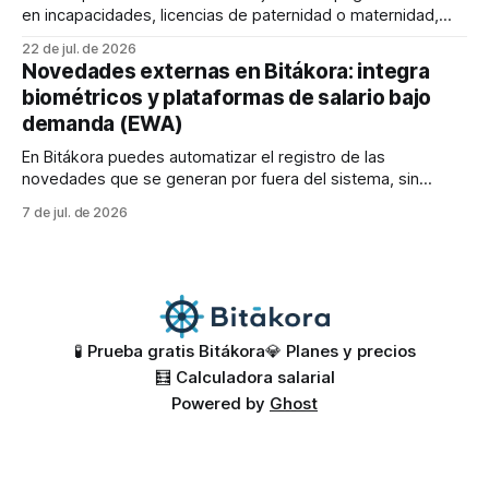
en incapacidades, licencias de paternidad o maternidad,
aplicable a nóminas configuradas como comerciales (30
22 de jul. de 2026
días) o con jornada laboral de 360 días. 💡Cuando una
Novedades externas en Bitákora: integra
incapacidad, licencia de paternidad o maternidad cubre el
biométricos y plataformas de salario bajo
día 31, este se pagará en
demanda (EWA)
En Bitákora puedes automatizar el registro de las
novedades que se generan por fuera del sistema, sin
depender de procesos manuales que le quitan tiempo a tu
7 de jul. de 2026
equipo de nómina. 🚀 Existen dos grandes fuentes de estas
novedades externas: * 👆 Relojes biométricos: capturan las
marcaciones de entrada y salida de tus trabajadores,
🧪 Prueba gratis Bitákora
💎 Planes y precios
🧮 Calculadora salarial
Powered by
Ghost