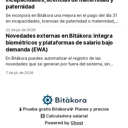
adicionales, como la estampa cronológica y el código QR,
paternidad
Se incorpora en Bitákora una mejora en el pago del día 31
en incapacidades, licencias de paternidad o maternidad,
aplicable a nóminas configuradas como comerciales (30
22 de jul. de 2026
días) o con jornada laboral de 360 días. 💡Cuando una
Novedades externas en Bitákora: integra
incapacidad, licencia de paternidad o maternidad cubre el
biométricos y plataformas de salario bajo
día 31, este se pagará en
demanda (EWA)
En Bitákora puedes automatizar el registro de las
novedades que se generan por fuera del sistema, sin
depender de procesos manuales que le quitan tiempo a tu
7 de jul. de 2026
equipo de nómina. 🚀 Existen dos grandes fuentes de estas
novedades externas: * 👆 Relojes biométricos: capturan las
marcaciones de entrada y salida de tus trabajadores,
🧪 Prueba gratis Bitákora
💎 Planes y precios
🧮 Calculadora salarial
Powered by
Ghost