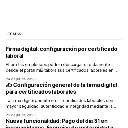
LEE MÁS
Firma digital: configuración por certificado
laboral
Ahora tus empleados podrán descargar directamente
desde el portal miBitákora sus certificados laborales en
formato PDF con firma digital, permitiendo que cualquier
24 de jul. de 2026
persona pueda verificar fácilmente su autenticidad y
✍️ Configuración general de la firma digital
validez. El liquidador también podrá generarlos desde el
para certificados laborales
Administrador de empleados y enviarlos al correo
electrónico de los empleados. En este
La firma digital permite emitir certificados laborales con
mayor seguridad, autenticidad e integridad mediante la
integración de Bitákora con un proveedor autorizado. A
22 de jul. de 2026
través de esta configuración podrás definir quién firma los
Nueva funcionalidad: Pago del día 31 en
documentos, cómo se mostrará la firma y qué elementos
incapacidades, licencias de maternidad y