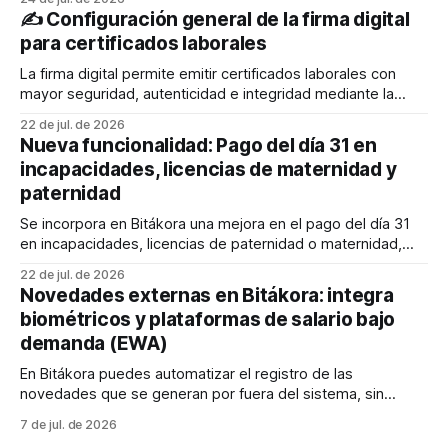
persona pueda verificar fácilmente su autenticidad y
✍️ Configuración general de la firma digital
validez. El liquidador también podrá generarlos desde el
para certificados laborales
Administrador de empleados y enviarlos al correo
electrónico de los empleados. En este
La firma digital permite emitir certificados laborales con
mayor seguridad, autenticidad e integridad mediante la
integración de Bitákora con un proveedor autorizado. A
22 de jul. de 2026
través de esta configuración podrás definir quién firma los
Nueva funcionalidad: Pago del día 31 en
documentos, cómo se mostrará la firma y qué elementos
incapacidades, licencias de maternidad y
adicionales, como la estampa cronológica y el código QR,
paternidad
Se incorpora en Bitákora una mejora en el pago del día 31
en incapacidades, licencias de paternidad o maternidad,
aplicable a nóminas configuradas como comerciales (30
22 de jul. de 2026
días) o con jornada laboral de 360 días. 💡Cuando una
Novedades externas en Bitákora: integra
incapacidad, licencia de paternidad o maternidad cubre el
biométricos y plataformas de salario bajo
día 31, este se pagará en
demanda (EWA)
En Bitákora puedes automatizar el registro de las
novedades que se generan por fuera del sistema, sin
depender de procesos manuales que le quitan tiempo a tu
7 de jul. de 2026
equipo de nómina. 🚀 Existen dos grandes fuentes de estas