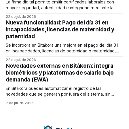
electrónico de los empleados. En este
La firma digital permite emitir certificados laborales con
mayor seguridad, autenticidad e integridad mediante la
integración de Bitákora con un proveedor autorizado. A
22 de jul. de 2026
través de esta configuración podrás definir quién firma los
Nueva funcionalidad: Pago del día 31 en
documentos, cómo se mostrará la firma y qué elementos
incapacidades, licencias de maternidad y
adicionales, como la estampa cronológica y el código QR,
paternidad
Se incorpora en Bitákora una mejora en el pago del día 31
en incapacidades, licencias de paternidad o maternidad,
aplicable a nóminas configuradas como comerciales (30
22 de jul. de 2026
días) o con jornada laboral de 360 días. 💡Cuando una
Novedades externas en Bitákora: integra
incapacidad, licencia de paternidad o maternidad cubre el
biométricos y plataformas de salario bajo
día 31, este se pagará en
demanda (EWA)
En Bitákora puedes automatizar el registro de las
novedades que se generan por fuera del sistema, sin
depender de procesos manuales que le quitan tiempo a tu
7 de jul. de 2026
equipo de nómina. 🚀 Existen dos grandes fuentes de estas
novedades externas: * 👆 Relojes biométricos: capturan las
marcaciones de entrada y salida de tus trabajadores,