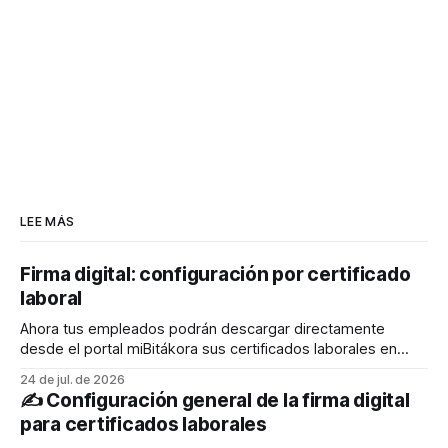
LEE MÁS
Firma digital: configuración por certificado
laboral
Ahora tus empleados podrán descargar directamente
desde el portal miBitákora sus certificados laborales en
formato PDF con firma digital, permitiendo que cualquier
24 de jul. de 2026
persona pueda verificar fácilmente su autenticidad y
✍️ Configuración general de la firma digital
validez. El liquidador también podrá generarlos desde el
para certificados laborales
Administrador de empleados y enviarlos al correo