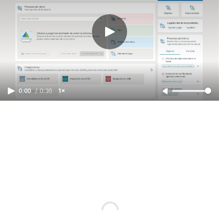
0:00
/
0:36
1×