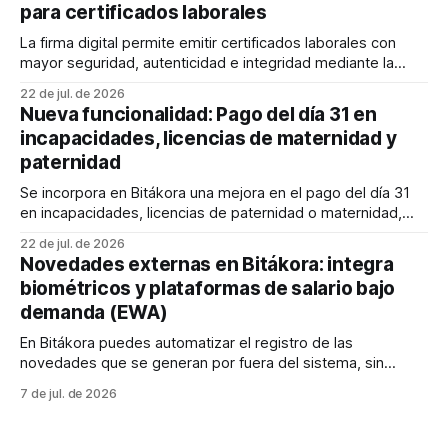
para certificados laborales
Administrador de empleados y enviarlos al correo
electrónico de los empleados. En este
La firma digital permite emitir certificados laborales con
mayor seguridad, autenticidad e integridad mediante la
integración de Bitákora con un proveedor autorizado. A
22 de jul. de 2026
través de esta configuración podrás definir quién firma los
Nueva funcionalidad: Pago del día 31 en
documentos, cómo se mostrará la firma y qué elementos
incapacidades, licencias de maternidad y
adicionales, como la estampa cronológica y el código QR,
paternidad
Se incorpora en Bitákora una mejora en el pago del día 31
en incapacidades, licencias de paternidad o maternidad,
aplicable a nóminas configuradas como comerciales (30
22 de jul. de 2026
días) o con jornada laboral de 360 días. 💡Cuando una
Novedades externas en Bitákora: integra
incapacidad, licencia de paternidad o maternidad cubre el
biométricos y plataformas de salario bajo
día 31, este se pagará en
demanda (EWA)
En Bitákora puedes automatizar el registro de las
novedades que se generan por fuera del sistema, sin
depender de procesos manuales que le quitan tiempo a tu
7 de jul. de 2026
equipo de nómina. 🚀 Existen dos grandes fuentes de estas
novedades externas: * 👆 Relojes biométricos: capturan las
marcaciones de entrada y salida de tus trabajadores,