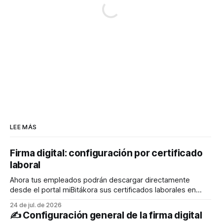
LEE MÁS
Firma digital: configuración por certificado
laboral
Ahora tus empleados podrán descargar directamente
desde el portal miBitákora sus certificados laborales en
formato PDF con firma digital, permitiendo que cualquier
24 de jul. de 2026
persona pueda verificar fácilmente su autenticidad y
✍️ Configuración general de la firma digital
validez. El liquidador también podrá generarlos desde el