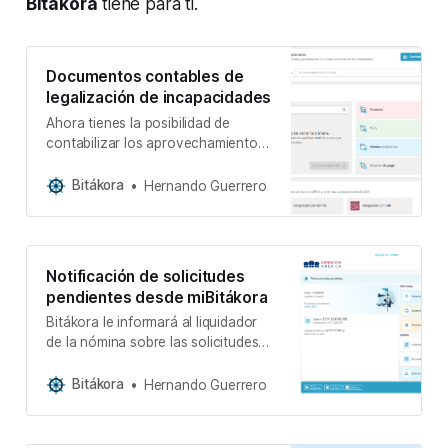
Bitákora
tiene para ti.
Documentos contables de
legalización de incapacidades
Ahora tienes la posibilidad de
contabilizar los aprovechamientos
generados por los excedentes de
saldos de las incapacidades.
Bitákora
Hernando Guerrero
Notificación de solicitudes
pendientes desde miBitákora
Bitákora le informará al liquidador
de la nómina sobre las solicitudes
registradas desde el portal de
empleados miBitákora.
Bitákora
Hernando Guerrero