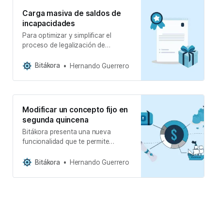
Carga masiva de saldos de
incapacidades
Para optimizar y simplificar el
proceso de legalización de
incapacidades en Bitákora, hemos
implementado una funcionalidad
Bitákora
Hernando Guerrero
que permite el cargue masivo de
saldos directamente desde
archivos Excel.
Modificar un concepto fijo en
segunda quincena
Bitákora presenta una nueva
funcionalidad que te permite
ajustar el valor de un concepto fijo
específicamente en la segunda
Bitákora
Hernando Guerrero
quincena.